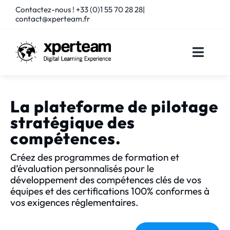
Passer
Contactez-nous ! +33 (0)1 55 70 28 28|
au
contact@xperteam.fr
contenu
Toggle
Naviga
SOLUTIONS
La plateforme de pilotage
SERVICES
stratégique des
compétences.
PARTENAIRES
Créez des programmes de formation et
d’évaluation personnalisés pour le
CLIENTS
développement des compétences clés de vos
équipes et des certifications 100% conformes à
vos exigences réglementaires.
RESSOURCES