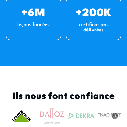
+6M
+200K
leçons lancées
certifications
délivrées
Ils nous font confiance