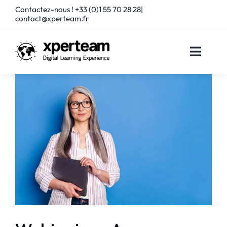
Passer
Contactez-nous ! +33 (0)1 55 70 28 28|
au
contact@xperteam.fr
contenu
Toggle
Naviga
SOLUTIONS
SERVICES
PARTENAIRES
CLIENTS
RESSOURCES