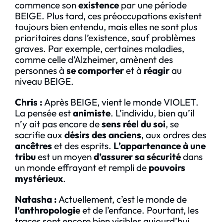
commence son
existence
par une période
BEIGE. Plus tard, ces préoccupations existent
toujours bien entendu, mais elles ne sont plus
prioritaires dans l’existence, sauf problèmes
graves. Par exemple, certaines maladies,
comme celle d’Alzheimer, amènent des
personnes à
se comporter
et à
réagir
au
niveau BEIGE.
Chris
:
Après BEIGE, vient le monde VIOLET.
La pensée est
animiste
. L’individu, bien qu’il
n’y ait pas encore de
sens réel du soi
, se
sacrifie aux
désirs des anciens
, aux ordres des
ancêtres
et des esprits.
L’appartenance à une
tribu
est un moyen
d’assurer sa sécurité
dans
un monde effrayant et rempli de
pouvoirs
mystérieux
.
Natasha :
Actuellement, c’est le monde de
l’anthropologie
et de l’enfance. Pourtant, les
traces sont encore bien visibles aujourd’hui