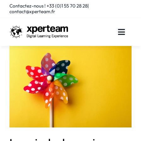
Passer
Contactez-nous ! +33 (0)1 55 70 28 28|
au
contact@xperteam.fr
contenu
Toggle
Naviga
SOLUTIONS
SERVICES
PARTENAIRES
CLIENTS
RESSOURCES