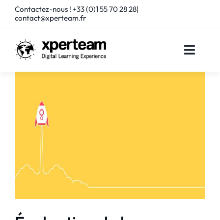
Passer
Contactez-nous ! +33 (0)1 55 70 28 28|
au
contact@xperteam.fr
contenu
Toggle
Naviga
SOLUTIONS
SERVICES
PARTENAIRES
CLIENTS
RESSOURCES