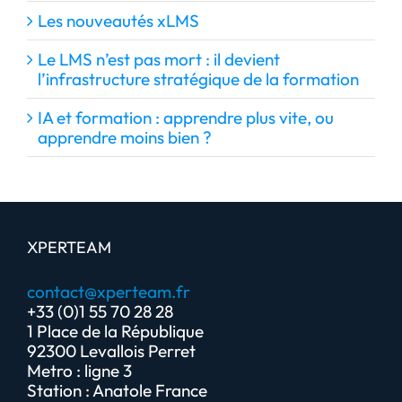
Les nouveautés xLMS
Le LMS n’est pas mort : il devient
l’infrastructure stratégique de la formation
IA et formation : apprendre plus vite, ou
apprendre moins bien ?
XPERTEAM
contact@xperteam.fr
+33 (0)1 55 70 28 28
1 Place de la République
92300 Levallois Perret
Metro : ligne 3
Station : Anatole France